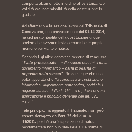
comporta alcun effetto in ordine all’esistenza e/o
validità e/o inammissibilità della costituzione in
giudizio.
Ad affermarlo è la sezione lavoro del
Tribunale di
Genova
che, con provvedimento del
01.12.2014
,
ha dichiarato ritualità della costituzione di due
società che avevano inviato entrambe le proprie
memorie per via telematica.
Secondo il giudice genovese occorre
distinguere
“
l’atto processuale –
nella specie costituito da un
documento informatico –
dalla modalità di
deposito dello stesso”.
Ne consegue che
una
volta appurato che
“la comparsa di costituzione
informatica, digitalmente sottoscritta, soddisfa i
requisiti richiesti dall’art. 416 c.p.c., deve trovare
applicazio
ne il principio generale dell’art. 121
c.p.c.”.
Tale principio, ha aggiunto il Tribunale,
non può
essere derogato dall’art. 35 del d.m. n.
44/2011,
poiché una “disposizione di natura
regolamentare non può prevalere sulle norme di