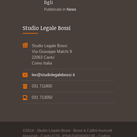
figli
Pubblicato in
News
Studio Legale Bossi
Studio Legale Bossi
Via Giuseppe Malchi 9
22063 Cantu'
Como Italia
lex@studiolegalebossi.it
031 711800
031 713050
©2014 - Studio Legale Bossi - Bossi & Cattini Avvocati
Associati - Cantù (CO) - P.IVA 03456000136 - Codice