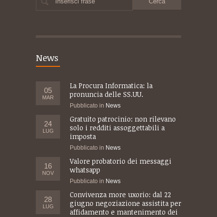
Inserisci frase
News
La Procura Informatica: la
05
pronuncia delle SS.UU.
MAR
Pubblicato in
News
Gratuito patrocinio: non rilevano
24
solo i redditi assoggettabili a
LUG
imposta
Pubblicato in
News
Valore probatorio dei messaggi
16
whatsapp
NOV
Pubblicato in
News
Convivenza more uxorio: dal 22
28
giugno negoziazione assistita per
LUG
affidamento e mantenimento dei