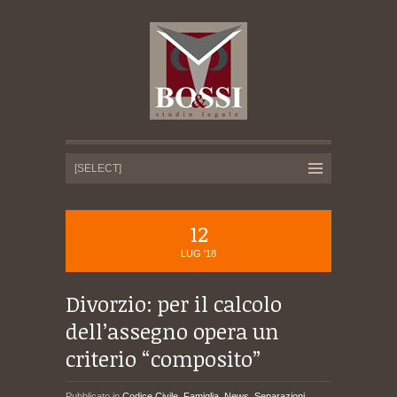
12
LUG '18
Divorzio: per il calcolo
dell’assegno opera un
criterio “composito”
Pubblicato in
Codice Civile
,
Famiglia
,
News
,
Separazioni