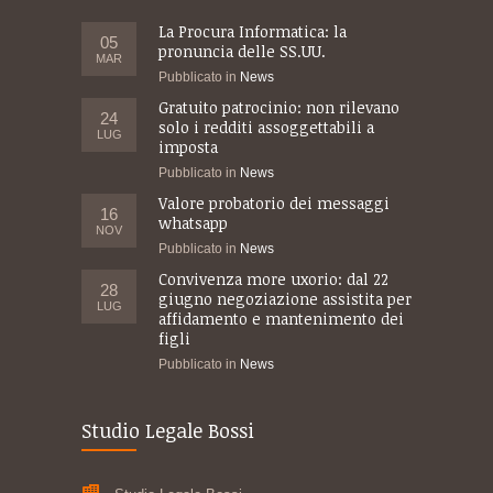
La Procura Informatica: la
05
pronuncia delle SS.UU.
MAR
Pubblicato in
News
Gratuito patrocinio: non rilevano
24
solo i redditi assoggettabili a
LUG
imposta
Pubblicato in
News
Valore probatorio dei messaggi
16
whatsapp
NOV
Pubblicato in
News
Convivenza more uxorio: dal 22
28
giugno negoziazione assistita per
LUG
affidamento e mantenimento dei
figli
Pubblicato in
News
Studio Legale Bossi