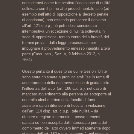
considerarsi come tempestiva l’eccezione di nullità
sollevata con il primo atto procedimentale utile (ad
esempio nell’atto di opposizione al decreto penale
di condanna), non essendo pertinente il richiamo
all’art. 121 c.p.p., né potendosi considerare
intempestiva un’eccezione di nullità sollevata in
sede di opposizione, tenuto conto della brevità dei
termini previsti dalla legge processuale per
impugnare il provvedimento emesso inaudita altera
parte (Cass. pen., Sez. V, 9 febbraio 2012, n.
7654).
Questo pertanto il quesito su cui le Sezioni Unite
sono state chiamate a pronunciarsi: “se in tema di
accertamento della contravvenzione di guida sotto
l’influenza dell’alcol (art. 186 C.d.S.), nel caso di
mancato avvertimento alla persona da sottoporre al
controllo alcol metrico della facoltà di farsi
assistere da un difensore di fiducia in violazione
dell’art. 114 disp. att. c.p.p., tale nullità – da
ritenere a regime intermedio – possa ritenersi
sanata se non eccepita dall’interessato prima del
compimento dell’atto ovvero immediatamente dopo
ai sensi dell’art. 182 c.p.p., comma 2; nel caso in