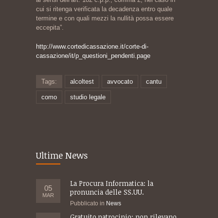
cui si ritenga verificata la decadenza entro quale
termine e con quali mezzi la nullità possa essere
eccepita”.
http://www.cortedicassazione.it/corte-di-
cassazione/it/p_questioni_pendenti.page
Tags:
alcoltest
avvocato
cantu
como
studio legale
Ultime News
La Procura Informatica: la
05
pronuncia delle SS.UU.
MAR
Pubblicato in
News
Gratuito patrocinio: non rilevano