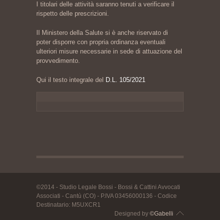
I titolari delle attività saranno tenuti a verificare il
rispetto delle prescrizioni.
Il Ministero della Salute si è anche riservato di
poter disporre con propria ordinanza eventuali
ulteriori misure necessarie in sede di attuazione del
provvedimento.
Qui il testo integrale del
D.L. 105/2021
©2014 - Studio Legale Bossi - Bossi & Cattini Avvocati
Associati - Cantù (CO) - P.IVA 03456000136 - Codice
Destinatario: M5UXCR1
Designed by
©Gabelli