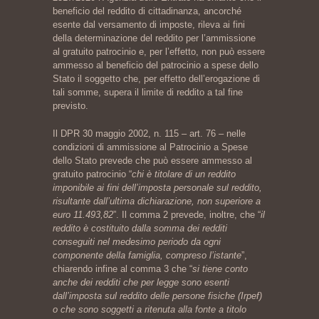
beneficio del reddito di cittadinanza, ancorché
esente dal versamento di imposte, rileva ai fini
della determinazione del reddito per l’ammissione
al gratuito patrocinio e, per l’effetto, non può essere
ammesso al beneficio del patrocinio a spese dello
Stato il soggetto che, per effetto dell’erogazione di
tali somme, supera il limite di reddito a tal fine
previsto.
Il DPR 30 maggio 2002, n. 115 – art. 76 – nelle
condizioni di ammissione al Patrocinio a Spese
dello Stato prevede che può essere ammesso al
gratuito patrocinio “
chi è titolare di un reddito
imponibile ai fini dell’imposta personale sul reddito,
risultante dall’ultima dichiarazione, non superiore a
euro 11.493,82
”. Il comma 2 prevede, inoltre, che “
il
reddito è costituito dalla somma dei redditi
conseguiti nel medesimo periodo da ogni
componente della famiglia, compreso l’istante
”,
chiarendo infine al comma 3 che “
si tiene conto
anche dei redditi che per legge sono esenti
dall’imposta sul reddito delle persone fisiche (Irpef)
o che sono soggetti a ritenuta alla fonte a titolo