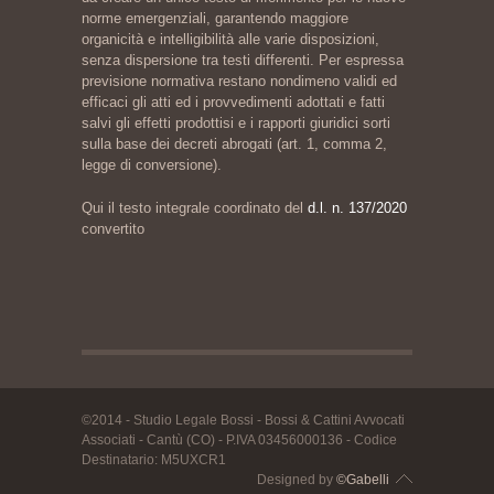
norme emergenziali, garantendo maggiore
organicità e intelligibilità alle varie disposizioni,
senza dispersione tra testi differenti. Per espressa
previsione normativa restano nondimeno validi ed
efficaci gli atti ed i provvedimenti adottati e fatti
salvi gli effetti prodottisi e i rapporti giuridici sorti
sulla base dei decreti abrogati (art. 1, comma 2,
legge di conversione).
Qui il testo integrale coordinato del
d.l. n. 137/2020
convertito
©2014 - Studio Legale Bossi - Bossi & Cattini Avvocati
Associati - Cantù (CO) - P.IVA 03456000136 - Codice
Destinatario: M5UXCR1
Designed by
©Gabelli