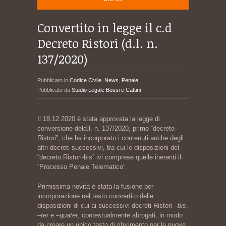
Convertito in legge il c.d
Decreto Ristori (d.l. n.
137/2020)
Pubblicato in
Codice Civile
,
News
,
Penale
Pubblicato da
Studio Legale Bossi e Cattini
Il 18.12.2020 è stata approvata la legge di
conversione deld.l. n. 137/2020, primo “decreto
Ristori”, che ha incorporato i contenuti anche degli
altri decreti successivi, tra cui le disposizioni del
“decreto Ristori-bis” ivi comprese quelle inerenti il
“Processo Penale Telematico”.
Primissima novità è stata la fusione per
incorporazione nel testo convertito delle
disposizioni di cui ai successivi decreti Ristori –
bis
,
–
ter
e –
quater
, contestualmente abrogati, in modo
da creare un unico testo di riferimento per le nuove